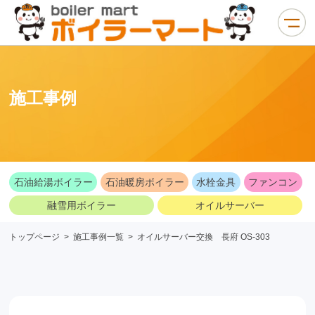
施工事例
石油給湯ボイラー
石油暖房ボイラー
水栓金具
ファンコン
融雪用ボイラー
オイルサーバー
トップページ
>
施工事例一覧
>
オイルサーバー交換 長府 OS-303