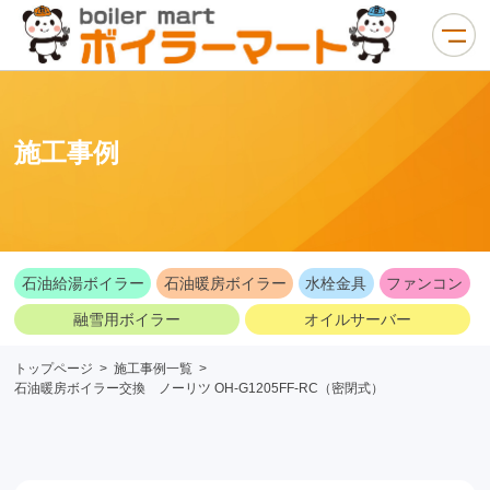
施工事例
石油給湯ボイラー
石油暖房ボイラー
水栓金具
ファンコン
融雪用ボイラー
オイルサーバー
トップページ
>
施工事例一覧
>
石油暖房ボイラー交換 ノーリツ OH-G1205FF-RC（密閉式）