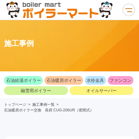
施工事例
石油給湯ボイラー
石油暖房ボイラー
水栓金具
ファンコン
融雪用ボイラー
オイルサーバー
トップページ
>
施工事例一覧
>
石油暖房ボイラー交換 長府 CUG-206UR（密閉式）