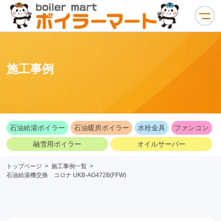
施工事例
石油給湯ボイラー
石油暖房ボイラー
水栓金具
ファンコン
融雪用ボイラー
オイルサーバー
トップページ
>
施工事例一覧
>
石油給湯機交換 コロナ UKB-AG472B(FFW)