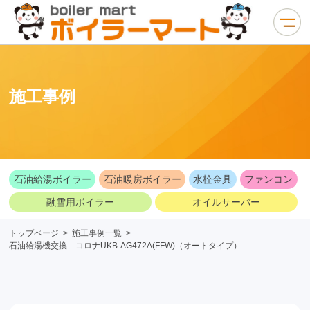
施工事例
石油給湯ボイラー
石油暖房ボイラー
水栓金具
ファンコン
融雪用ボイラー
オイルサーバー
トップページ
>
施工事例一覧
>
石油給湯機交換 コロナUKB-AG472A(FFW)（オートタイプ）