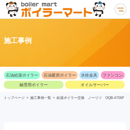
施工事例
石油給湯ボイラー
石油暖房ボイラー
水栓金具
ファンコン
融雪用ボイラー
オイルサーバー
トップページ
>
施工事例一覧
>
給湯ボイラー交換 ノーリツ OQB-4706F