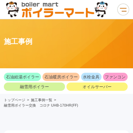
施工事例
石油給湯ボイラー
石油暖房ボイラー
水栓金具
ファンコン
融雪用ボイラー
オイルサーバー
トップページ
>
施工事例一覧
>
融雪用ボイラー交換 コロナ UHB-170HR(FF)