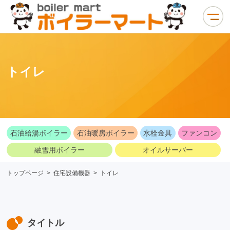
トイレ
石油給湯ボイラー
石油暖房ボイラー
水栓金具
ファンコン
融雪用ボイラー
オイルサーバー
トップページ
>
住宅設備機器
>
トイレ
タイトル