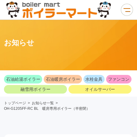
お知らせ
石油給湯ボイラー
石油暖房ボイラー
水栓金具
ファンコン
融雪用ボイラー
オイルサーバー
トップページ
>
お知らせ一覧
>
OH-G1205FF-RC BL 暖房専用ボイラー（半密閉）