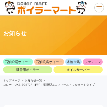
お知らせ
石油給湯ボイラー
石油暖房ボイラー
水栓金具
ファンコン
融雪用ボイラー
オイルサーバー
トップページ
>
お知らせ一覧
>
コロナ UKB-EG472F（FFP）壁掛型エコフィール・フルオートタイプ