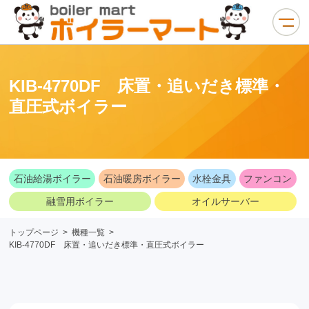
KIB-4770DF 床置・追いだき標準・
直圧式ボイラー
石油給湯ボイラー
石油暖房ボイラー
水栓金具
ファンコン
融雪用ボイラー
オイルサーバー
トップページ
>
機種一覧
>
KIB-4770DF 床置・追いだき標準・直圧式ボイラー