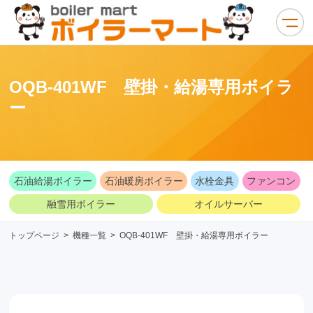
OQB-401WF 壁掛・給湯専用ボイラ
ー
石油給湯ボイラー
石油暖房ボイラー
水栓金具
ファンコン
融雪用ボイラー
オイルサーバー
トップページ
>
機種一覧
>
OQB-401WF 壁掛・給湯専用ボイラー