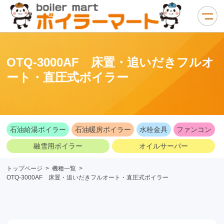
OTQ-3000AF 床置・追いだきフルオ
ート・直圧式ボイラー
石油給湯ボイラー
石油暖房ボイラー
水栓金具
ファンコン
融雪用ボイラー
オイルサーバー
トップページ
>
機種一覧
>
OTQ-3000AF 床置・追いだきフルオート・直圧式ボイラー