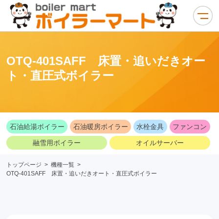
OTQ-401SAFF 床置・追いだきオー
ト・直圧式ボイラー
石油給湯ボイラー
石油暖房ボイラー
水栓金具
ファンコン
融雪用ボイラー
オイルサーバー
トップページ
>
機種一覧
>
OTQ-401SAFF 床置・追いだきオート・直圧式ボイラー