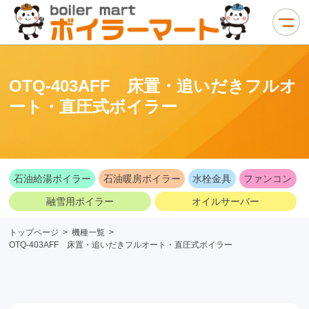
OTQ-403AFF 床置・追いだきフルオ
ート・直圧式ボイラー
石油給湯ボイラー
石油暖房ボイラー
水栓金具
ファンコン
融雪用ボイラー
オイルサーバー
トップページ
>
機種一覧
>
OTQ-403AFF 床置・追いだきフルオート・直圧式ボイラー