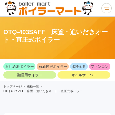
OTQ-403SAFF 床置・追いだきオー
ト・直圧式ボイラー
石油給湯ボイラー
石油暖房ボイラー
水栓金具
ファンコン
融雪用ボイラー
オイルサーバー
トップページ
>
機種一覧
>
OTQ-403SAFF 床置・追いだきオート・直圧式ボイラー