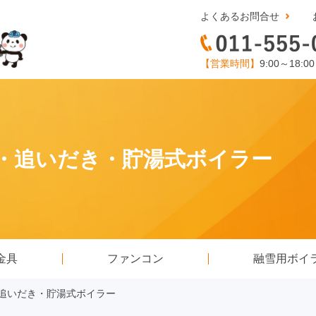
よくあるお問合せ
【営業時間】
9:00～18:0
 床置・追いだき・貯湯式ボイラー
金具
ファンコン
融雪用ボイ
置・追いだき・貯湯式ボイラー