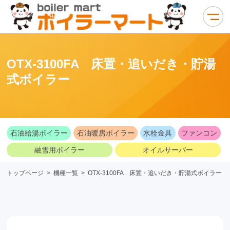
OTX-3100FA 床置・追いだき・貯湯
式ボイラー
石油給湯ボイラー
石油暖房ボイラー
水栓金具
ファンコン
融雪用ボイラー
オイルサーバー
トップページ
>
機種一覧
>
OTX-3100FA 床置・追いだき・貯湯式ボイラー