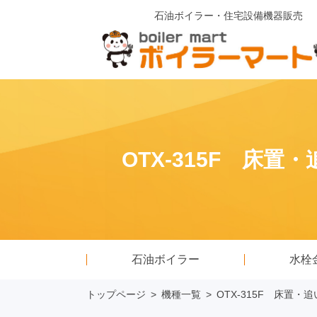
石油ボイラー・住宅設備機器販売
OTX-315F 床
石油ボイラー
水栓
トップページ
>
機種一覧
>
OTX-315F 床置