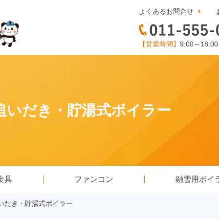
よくあるお問合せ
【営業時間】
9:00～18:0
置・追いだき・貯湯式ボイラー
金具
ファンコン
融雪用ボイ
・追いだき・貯湯式ボイラー