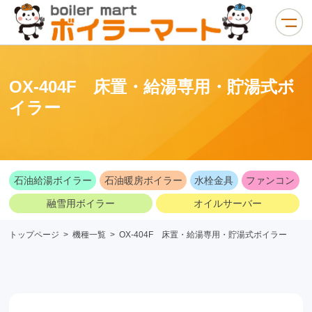
OX-404F 床置・給湯専用・貯湯式ボ
イラー
石油給湯ボイラー
石油暖房ボイラー
水栓金具
ファンコン
融雪用ボイラー
オイルサーバー
トップページ
>
機種一覧
>
OX-404F 床置・給湯専用・貯湯式ボイラー