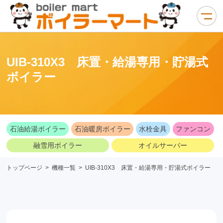
UIB-310X3 床置・給湯専用・貯湯式
ボイラー
石油給湯ボイラー
石油暖房ボイラー
水栓金具
ファンコン
融雪用ボイラー
オイルサーバー
トップページ
>
機種一覧
>
UIB-310X3 床置・給湯専用・貯湯式ボイラー