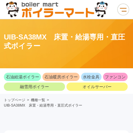
UIB-SA38MX 床置・給湯専用・直圧
式ボイラー
石油給湯ボイラー
石油暖房ボイラー
水栓金具
ファンコン
融雪用ボイラー
オイルサーバー
トップページ
>
機種一覧
>
UIB-SA38MX 床置・給湯専用・直圧式ボイラー