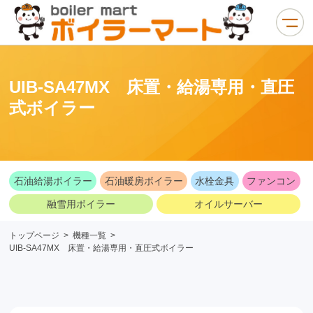
UIB-SA47MX 床置・給湯専用・直圧
式ボイラー
石油給湯ボイラー
石油暖房ボイラー
水栓金具
ファンコン
融雪用ボイラー
オイルサーバー
トップページ
>
機種一覧
>
UIB-SA47MX 床置・給湯専用・直圧式ボイラー