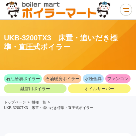
UKB-3200TX3 床置・追いだき標
準・直圧式ボイラー
石油給湯ボイラー
石油暖房ボイラー
水栓金具
ファンコン
融雪用ボイラー
オイルサーバー
トップページ
>
機種一覧
>
UKB-3200TX3 床置・追いだき標準・直圧式ボイラー