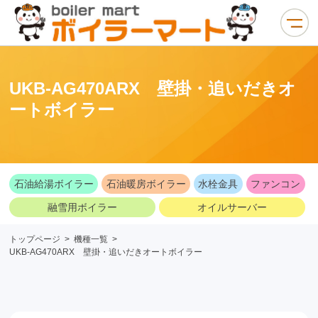
UKB-AG470ARX 壁掛・追いだきオ
ートボイラー
石油給湯ボイラー
石油暖房ボイラー
水栓金具
ファンコン
融雪用ボイラー
オイルサーバー
トップページ
>
機種一覧
>
UKB-AG470ARX 壁掛・追いだきオートボイラー