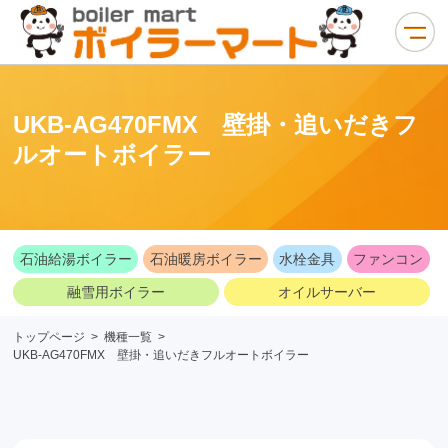
UKB-AG470FMX 壁掛・追いだきフ
ルオートボイラー
石油給湯ボイラー
石油暖房ボイラー
水栓金具
ファンコン
融雪用ボイラー
オイルサーバー
トップページ
>
機種一覧
>
UKB-AG470FMX 壁掛・追いだきフルオートボイラー