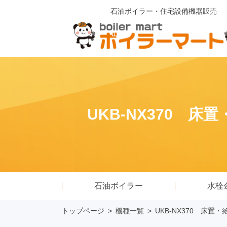
石油ボイラー・住宅設備機器販売
UKB-NX370 
石油ボイラー
水栓
トップページ
>
機種一覧
>
UKB-NX370 床