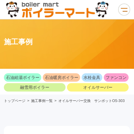
施工事例
石油給湯ボイラー
石油暖房ボイラー
水栓金具
ファンコン
融雪用ボイラー
オイルサーバー
トップページ
>
施工事例一覧
>
オイルサーバー交換 サンポットOS-303