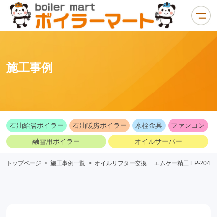
施工事例
石油給湯ボイラー
石油暖房ボイラー
水栓金具
ファンコン
融雪用ボイラー
オイルサーバー
トップページ
>
施工事例一覧
>
オイルリフター交換 エムケー精工 EP-204