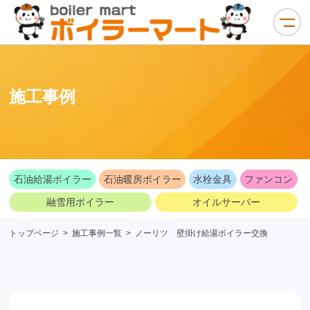
施工事例
石油給湯ボイラー
石油暖房ボイラー
水栓金具
ファンコン
融雪用ボイラー
オイルサーバー
トップページ
>
施工事例一覧
>
ノーリツ 壁掛け給湯ボイラー交換