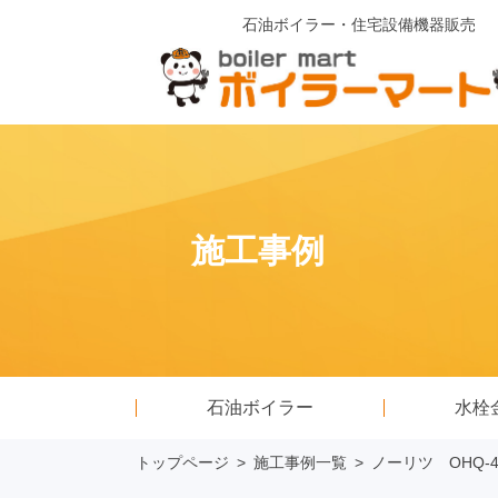
石油ボイラー・住宅設備機器販売
施工事例
石油ボイラー
水栓
トップページ
>
施工事例一覧
>
ノーリツ OHQ-47