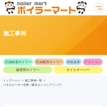
施工事例
石油給湯ボイラー
石油暖房ボイラー
水栓金具
ファンコン
融雪用ボイラー
オイルサーバー
トップページ
>
施工事例一覧
>
パネルヒーター交換（森永エンジニアリング）