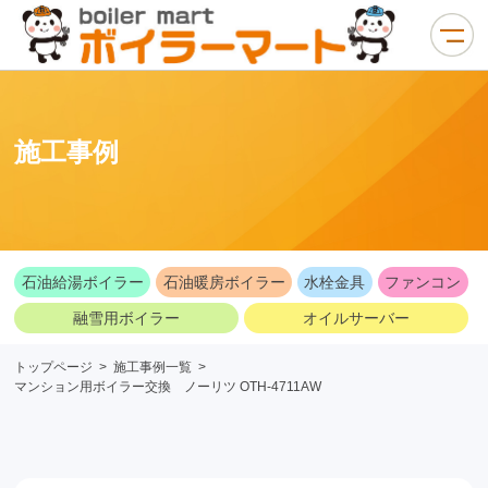
施工事例
石油給湯ボイラー
石油暖房ボイラー
水栓金具
ファンコン
融雪用ボイラー
オイルサーバー
トップページ
>
施工事例一覧
>
マンション用ボイラー交換 ノーリツ OTH-4711AW