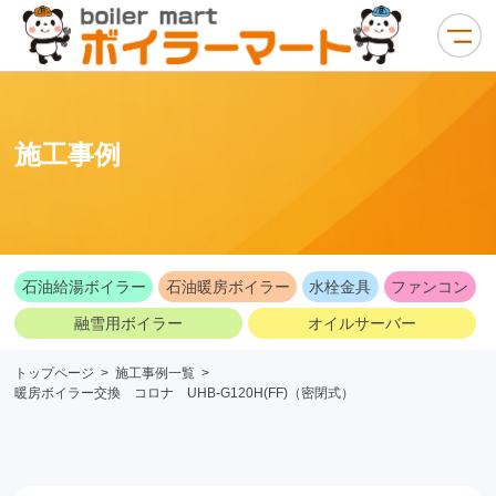
施工事例
石油給湯ボイラー
石油暖房ボイラー
水栓金具
ファンコン
融雪用ボイラー
オイルサーバー
トップページ
>
施工事例一覧
>
暖房ボイラー交換 コロナ UHB-G120H(FF)（密閉式）