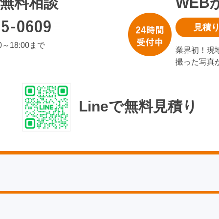
無料相談
WEB
見積
00～18:00まで
業界初！現
撮った写真
Lineで無料見積り