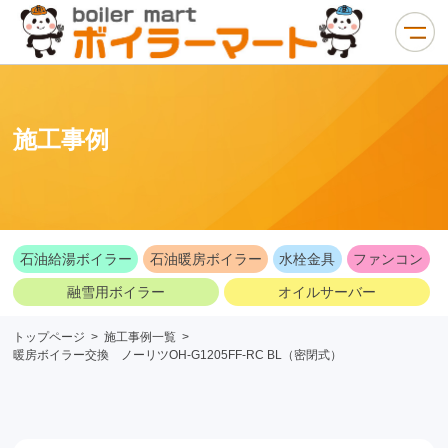
施工事例
石油給湯ボイラー
石油暖房ボイラー
水栓金具
ファンコン
融雪用ボイラー
オイルサーバー
トップページ
>
施工事例一覧
>
暖房ボイラー交換 ノーリツOH-G1205FF-RC BL（密閉式）