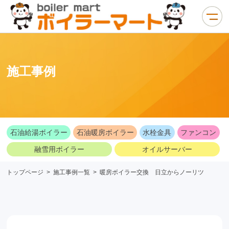
施工事例
石油給湯ボイラー
石油暖房ボイラー
水栓金具
ファンコン
融雪用ボイラー
オイルサーバー
トップページ
>
施工事例一覧
>
暖房ボイラー交換 日立からノーリツ