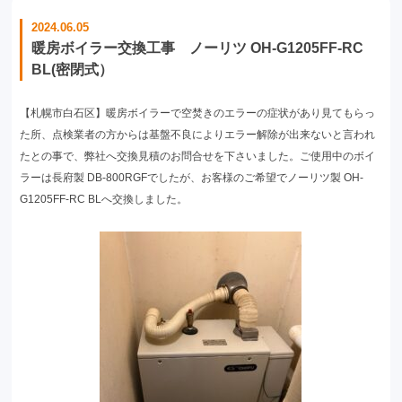
2024.06.05
暖房ボイラー交換工事 ノーリツ OH-G1205FF-RC
BL(密閉式）
【札幌市白石区】暖房ボイラーで空焚きのエラーの症状があり見てもらっ
た所、点検業者の方からは基盤不良によりエラー解除が出来ないと言われ
たとの事で、弊社へ交換見積のお問合せを下さいました。ご使用中のボイ
ラーは長府製 DB-800RGFでしたが、お客様のご希望でノーリツ製 OH-
G1205FF-RC BLへ交換しました。