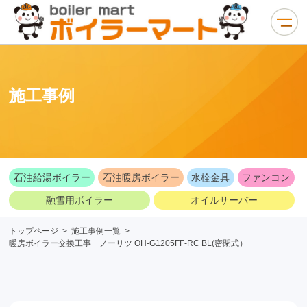
施工事例
石油給湯ボイラー
石油暖房ボイラー
水栓金具
ファンコン
融雪用ボイラー
オイルサーバー
トップページ
>
施工事例一覧
>
暖房ボイラー交換工事 ノーリツ OH-G1205FF-RC BL(密閉式）