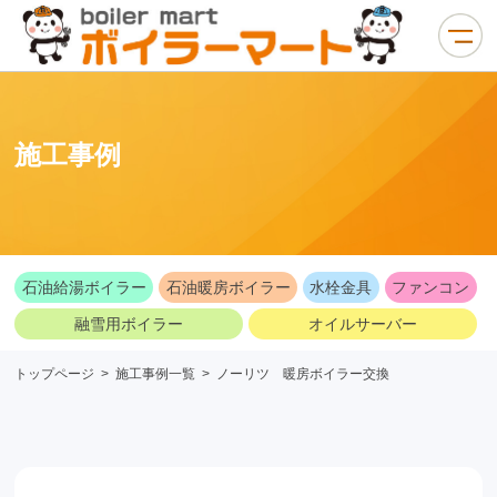
施工事例
石油給湯ボイラー
石油暖房ボイラー
水栓金具
ファンコン
融雪用ボイラー
オイルサーバー
トップページ
>
施工事例一覧
>
ノーリツ 暖房ボイラー交換