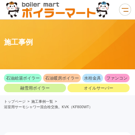
施工事例
石油給湯ボイラー
石油暖房ボイラー
水栓金具
ファンコン
融雪用ボイラー
オイルサーバー
トップページ
>
施工事例一覧
>
浴室用サーモシャワー混合栓交換。KVK（KF800WT）