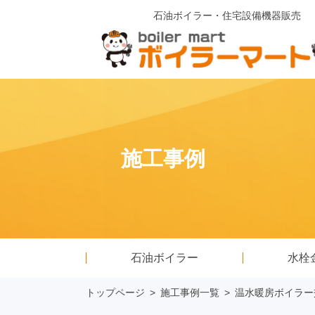
石油ボイラー・住宅設備機器販売
施工事例
石油ボイラー
水栓
トップページ
>
施工事例一覧
>
温水暖房ボイラー交