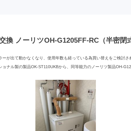
換 ノーリツOH-G1205FF-RC（半密閉
ラーが出て動かなくなり、使用年数も経っている為買い替えをご検討さ
ル製の製品OK-ST110UKBから、同等能力のノーリツ製品OH-G120