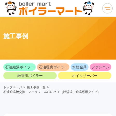
施工事例
石油給湯ボイラー
石油暖房ボイラー
水栓金具
ファンコン
融雪用ボイラー
オイルサーバー
トップページ
>
施工事例一覧
>
石油給湯機交換 ノーリツ OX-4706FF（貯湯式、給湯専用タイプ）