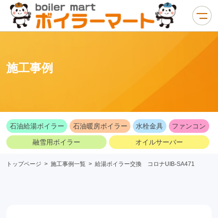
施工事例
石油給湯ボイラー
石油暖房ボイラー
水栓金具
ファンコン
融雪用ボイラー
オイルサーバー
トップページ
>
施工事例一覧
>
給湯ボイラー交換 コロナUIB-SA471