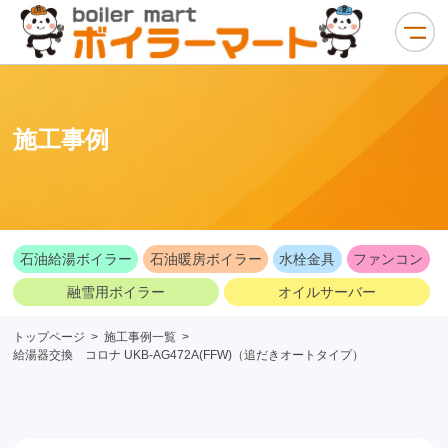
施工事例
石油給湯ボイラー
石油暖房ボイラー
水栓金具
ファンコン
融雪用ボイラー
オイルサーバー
トップページ
>
施工事例一覧
>
給湯器交換 コロナ UKB-AG472A(FFW)（追だきオートタイプ）