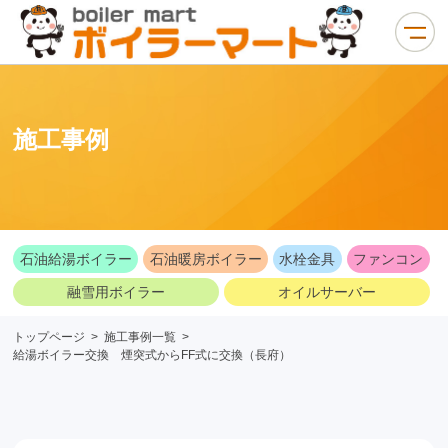
施工事例
石油給湯ボイラー
石油暖房ボイラー
水栓金具
ファンコン
融雪用ボイラー
オイルサーバー
トップページ
>
施工事例一覧
>
給湯ボイラー交換 煙突式からFF式に交換（長府）