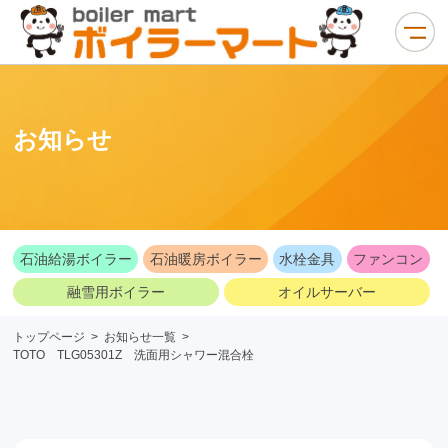
お知らせ
石油給湯ボイラー
石油暖房ボイラー
水栓金具
ファンコン
融雪用ボイラー
オイルサーバー
トップページ
>
お知らせ一覧
>
TOTO TLG05301Z 洗面用シャワー混合栓